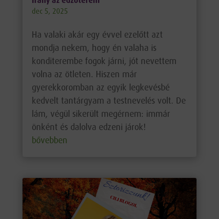
Irány az edzőterem
dec 5, 2025
Ha valaki akár egy évvel ezelőtt azt
mondja nekem, hogy én valaha is
konditerembe fogok járni, jót nevettem
volna az ötleten. Hiszen már
gyerekkoromban az egyik legkevésbé
kedvelt tantárgyam a testnevelés volt. De
lám, végül sikerült megérnem: immár
önként és dalolva edzeni járok!
bővebben