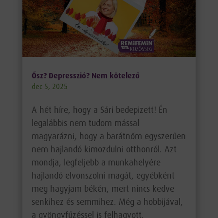
Ősz? Depresszió? Nem kötelező
dec 5, 2025
A hét híre, hogy a Sári bedepizett! Én
legalábbis nem tudom mással
magyarázni, hogy a barátnőm egyszerűen
nem hajlandó kimozdulni otthonról. Azt
mondja, legfeljebb a munkahelyére
hajlandó elvonszolni magát, egyébként
meg hagyjam békén, mert nincs kedve
senkihez és semmihez. Még a hobbijával,
a gyöngyfűzéssel is felhagyott.