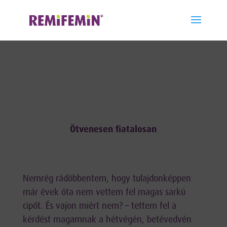
"
"
Ötvenesen fiatalosan
Nemrég rádöbbentem, hogy tulajdonképpen
már évek óta nem vettem fel magas sarkú
cipőt. És vajon miért nem? – tettem fel a
kérdést magamnak a hétvégén, betévedvén