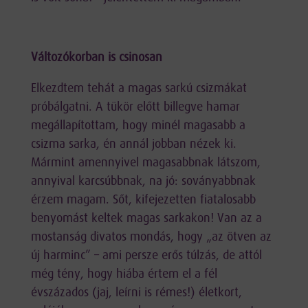
Változókorban is csinosan
Elkezdtem tehát a magas sarkú csizmákat
próbálgatni. A tükör előtt billegve hamar
megállapítottam, hogy minél magasabb a
csizma sarka, én annál jobban nézek ki.
Mármint amennyivel magasabbnak látszom,
annyival karcsúbbnak, na jó: soványabbnak
érzem magam. Sőt, kifejezetten fiatalosabb
benyomást keltek magas sarkakon! Van az a
mostanság divatos mondás, hogy „az ötven az
új harminc” – ami persze erős túlzás, de attól
még tény, hogy hiába értem el a fél
évszázados (jaj, leírni is rémes!) életkort,