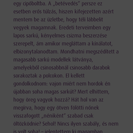
egy cipőboltba. A „betévedés” persze ez
esetben erős túlzás, hiszen kifejezetten azért
mentem be az üzletbe, hogy téli lábbelit
vegyek magamnak. Eredeti terveimben egy
lapos sarkú, kényelmes csizma beszerzése
szerepelt, ám amikor megláttam a kínálatot,
elbizonytalanodtam. Mondhatni megszédített a
magasabb sarkú modellek látványa,
amelyekből csinosabbnál csinosabb darabok
sorakoztak a polcokon. El kellett
gondolkodnom: vajon miért nem hordok én
újabban soha magas sarkút? Mert elhittem,
hogy öreg vagyok hozzá? Hát hol van az
megírva, hogy egy ötven fölötti nőnek
visszafogott „néniként” szabad csak
öltözködnie? Sehol! Nincs ilyen szabály, és nem
is volt soha! – jelentettem ki magamban.