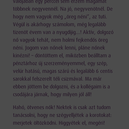
valójában egy perccel sem érzem magamat
többnek negyvennél. Na jó, negyvenötnél. De
hogy nem vagyok még „öreg néni”, az tuti.
Végül is akárhogy számolom, még legalább
tizenöt évem van a nyugdíjig…! Aktív, dolgozó
nő vagyok tehát, nem holmi fejkendős öreg
néni. Jogom van nőnek lenni, pláne nőnek
kinézni! – döntöttem el, miközben beálltam a
pénztárhoz új szerzeményemmel, egy szép,
velúr hatású, magas szárú és legalább 6 centis
sarokkal felszerelt téli csizmával. Ma már
ebben jöttem be dolgozni, és a kollégaim is a
csodájára járnak, hogy milyen jól áll!
Hahó, ötvenes nők! Nektek is csak azt tudom
tanácsolni, hogy ne szégyelljétek a korotokat:
merjetek öltözködni. Higgyétek el, megéri!