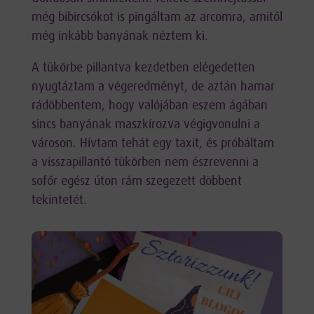
még bibircsókot is pingáltam az arcomra, amitől
még inkább banyának néztem ki.
A tükörbe pillantva kezdetben elégedetten
nyugtáztam a végeredményt, de aztán hamar
rádöbbentem, hogy valójában eszem ágában
sincs banyának maszkírozva végigvonulni a
városon. Hívtam tehát egy taxit, és próbáltam
a visszapillantó tükörben nem észrevenni a
sofőr egész úton rám szegezett döbbent
tekintetét.