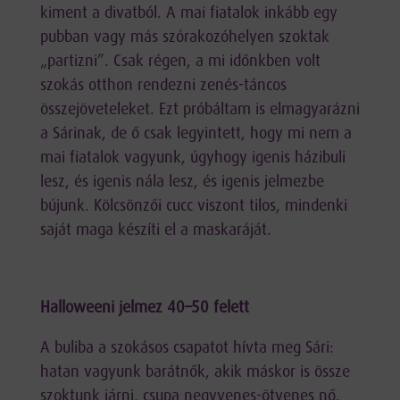
kiment a divatból. A mai fiatalok inkább egy
pubban vagy más szórakozóhelyen szoktak
„partizni”. Csak régen, a mi időnkben volt
szokás otthon rendezni zenés-táncos
összejöveteleket. Ezt próbáltam is elmagyarázni
a Sárinak, de ő csak legyintett, hogy mi nem a
mai fiatalok vagyunk, úgyhogy igenis házibuli
lesz, és igenis nála lesz, és igenis jelmezbe
bújunk. Kölcsönzői cucc viszont tilos, mindenki
saját maga készíti el a maskaráját.
Halloweeni jelmez 40–50 felett
A buliba a szokásos csapatot hívta meg Sári:
hatan vagyunk barátnők, akik máskor is össze
szoktunk járni, csupa negyvenes-ötvenes nő.