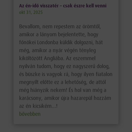
Az én-idő visszatér – csak észre kell venni
okt 31, 2025
Bevallom, nem repestem az örömtől,
amikor a lányom bejelentette, hogy
főnökei Londonba küldik dolgozni, hát
még, amikor a nyár végén tényleg
kiköltözött Angliába. Az eszemmel
nyilván tudom, hogy ez nagyszerű dolog,
és büszke is vagyok rá, hogy ilyen fiatalon
megnyílt előtte ez a lehetőség, de attól
még hiányzik nekem! És hol van még a
karácsony, amikor újra hazarepül hozzám
az én kicsikém…!
bővebben