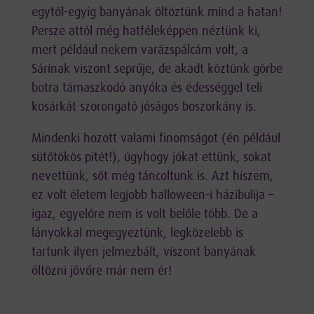
egytől-egyig banyának öltöztünk mind a hatan!
Persze attól még hatféleképpen néztünk ki,
mert például nekem varázspálcám volt, a
Sárinak viszont seprűje, de akadt köztünk görbe
botra támaszkodó anyóka és édességgel teli
kosárkát szorongató jóságos boszorkány is.
Mindenki hozott valami finomságot (én például
sütőtökös pitét!), úgyhogy jókat ettünk, sokat
nevettünk, sőt még táncoltunk is. Azt hiszem,
ez volt életem legjobb halloween-i házibulija –
igaz, egyelőre nem is volt belőle több. De a
lányokkal megegyeztünk, legközelebb is
tartunk ilyen jelmezbált, viszont banyának
öltözni jövőre már nem ér!