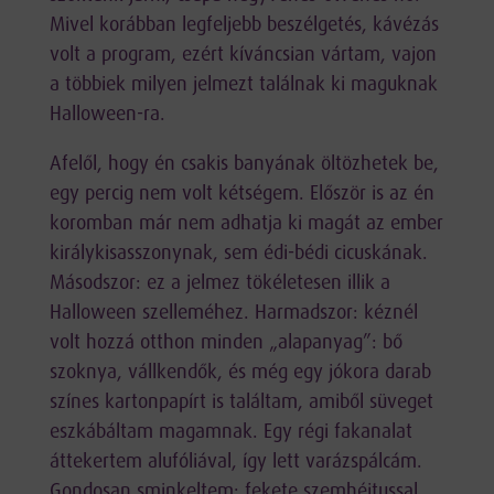
Mivel korábban legfeljebb beszélgetés, kávézás
volt a program, ezért kíváncsian vártam, vajon
a többiek milyen jelmezt találnak ki maguknak
Halloween-ra.
Afelől, hogy én csakis banyának öltözhetek be,
egy percig nem volt kétségem. Először is az én
koromban már nem adhatja ki magát az ember
királykisasszonynak, sem édi-bédi cicuskának.
Másodszor: ez a jelmez tökéletesen illik a
Halloween szelleméhez. Harmadszor: kéznél
volt hozzá otthon minden „alapanyag”: bő
szoknya, vállkendők, és még egy jókora darab
színes kartonpapírt is találtam, amiből süveget
eszkábáltam magamnak. Egy régi fakanalat
áttekertem alufóliával, így lett varázspálcám.
Gondosan sminkeltem: fekete szemhéjtussal